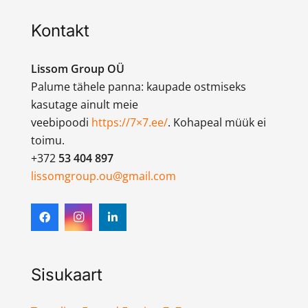
Kontakt
Lissom Group OÜ
Palume tähele panna: kaupade ostmiseks
kasutage ainult meie
veebipoodi
https://7×7.ee/
. Kohapeal müük ei
toimu.
+372
53 404 897
lissomgroup.ou@gmail.com
Sisukaart