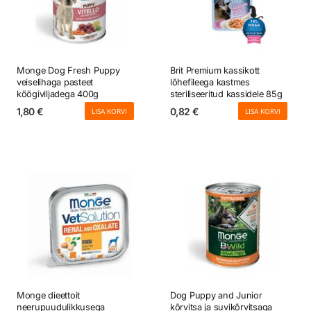
Monge Dog Fresh Puppy
Brit Premium kassikott
veiselihaga pasteet
lõhefileega kastmes
köögiviljadega 400g
steriliseeritud kassidele 85g
1,80
€
0,82
€
LISA KORVI
LISA KORVI
Monge dieettoit
Dog Puppy and Junior
neerupuudulikkusega
kõrvitsa ja suvikõrvitsaga