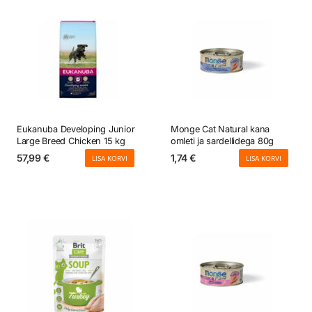
Eukanuba Developing Junior
Monge Cat Natural kana
Large Breed Chicken 15 kg
omleti ja sardellidega 80g
57,99
€
1,74
€
LISA KORVI
LISA KORVI