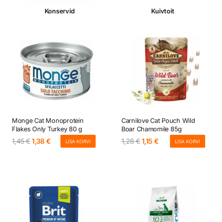
Konservid
Kuivtoit
Monge Cat Monoprotein
Carnilove Cat Pouch Wild
Flakes Only Turkey 80 g
Boar Chamomile 85g
Algne
Current
Algne
Current
1,45
€
1,38
€
1,28
€
1,15
€
LISA KORVI
LISA KORVI
hind
price
hind
price
oli:
is:
oli:
is:
1,45 €.
1,38 €.
1,28 €.
1,15 €.