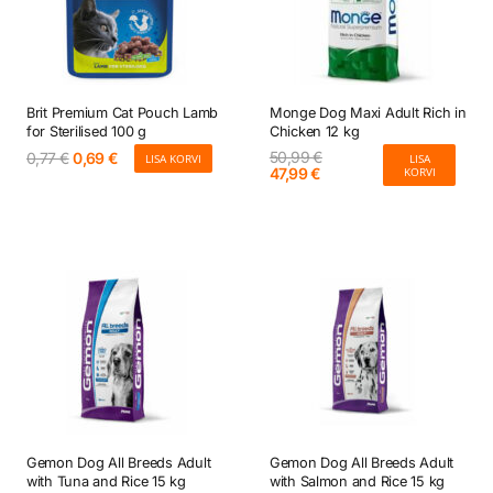
Brit Premium Cat Pouch Lamb
Monge Dog Maxi Adult Rich in
for Sterilised 100 g
Chicken 12 kg
50,99
€
Algne
Current
0,77
€
0,69
€
LISA KORVI
LISA
Algne
Current
47,99
€
KORVI
hind
price
hind
price
oli:
is:
oli:
is:
0,77 €.
0,69 €.
50,99 €.
47,99 €.
Gemon Dog All Breeds Adult
Gemon Dog All Breeds Adult
with Tuna and Rice 15 kg
with Salmon and Rice 15 kg