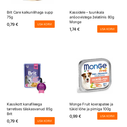
Brit Care kalkunilihaga supp
Kassidele – tuunikala
75g
anšoovistega želatiinis 80g
Monge
0,79
€
LISA KORVI
1,74
€
LISA KORVI
Kassikott kanafileega
Monge Fruit koerapatee ja
tarretises täiskasvanud 85g
tükid lõhe ja pirniga 100g
Brit
0,99
€
LISA KORVI
0,79
€
LISA KORVI