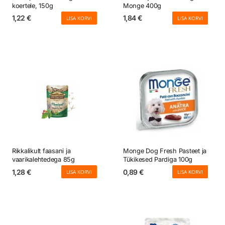
koertele, 150g
Monge 400g
1,22
€
1,84
€
LISA KORVI
LISA KORVI
Rikkalikult faasani ja
Monge Dog Fresh Pasteet ja
vaarikalehtedega 85g
Tükikesed Pardiga 100g
1,28
€
0,89
€
LISA KORVI
LISA KORVI