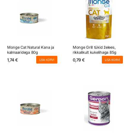
Monge Cat Natural Kana ja
Monge Grill tükid želees,
kalmaaridega 80g
rikkalikult kukelihaga 85g
1,74
€
0,79
€
LISA KORVI
LISA KORVI