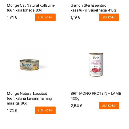
Monge Cat Natural kollauim-
Gemon Steriliseeritud
tuunikala lõhega 80g
kassitükid veiselihaga 415g
1,74
€
1,19
€
LISA KORVI
LISA KORVI
Monge Natural kassitoit
BRIT MONO PROTEIN – LAMB
tuunikala ja kanarinna ning
400g
maisiga 80g
2,54
€
LISA KORVI
1,74
€
LISA KORVI