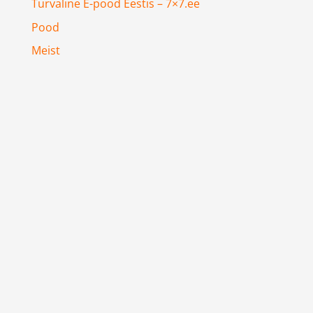
Turvaline E-pood Eestis – 7×7.ee
Pood
Meist
KKK
Jälgi Oma Tellimust
Kontakt
Kas Teil on küsimusi?