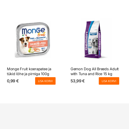
Monge Fruit koerapatee ja
Gemon Dog All Breeds Adult
tükid lõhe ja pirniga 100g
with Tuna and Rice 15 kg
0,99
€
53,99
€
LISA KORVI
LISA KORVI