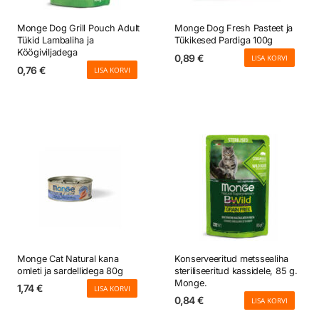
Monge Dog Grill Pouch Adult
Monge Dog Fresh Pasteet ja
Tükid Lambaliha ja
Tükikesed Pardiga 100g
Köögiviljadega
0,89
€
LISA KORVI
0,76
€
LISA KORVI
Monge Cat Natural kana
Konserveeritud metssealiha
omleti ja sardellidega 80g
steriliseeritud kassidele, 85 g.
Monge.
1,74
€
LISA KORVI
0,84
€
LISA KORVI