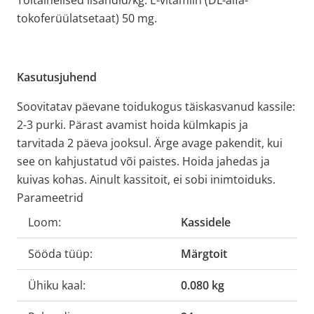
tokoferüülatsetaat) 50 mg.
Kasutusjuhend
Soovitatav päevane toidukogus täiskasvanud kassile:
2-3 purki. Pärast avamist hoida külmkapis ja
tarvitada 2 päeva jooksul. Ärge avage pakendit, kui
see on kahjustatud või paistes. Hoida jahedas ja
kuivas kohas. Ainult kassitoit, ei sobi inimtoiduks.
Parameetrid
Loom:
Kassidele
Sööda tüüp:
Märgtoit
Ühiku kaal:
0.080 kg