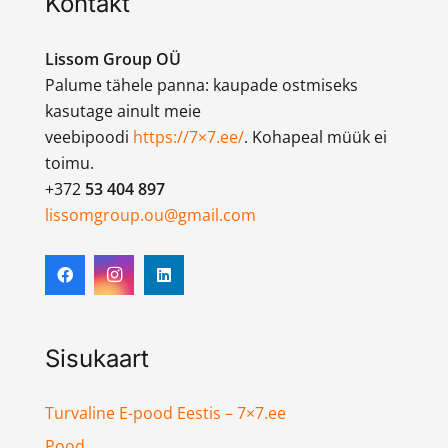
Kontakt
Lissom Group OÜ
Palume tähele panna: kaupade ostmiseks
kasutage ainult meie
veebipoodi
https://7×7.ee/
. Kohapeal müük ei
toimu.
+372
53 404 897
lissomgroup.ou@gmail.com
Sisukaart
Turvaline E-pood Eestis – 7×7.ee
Pood