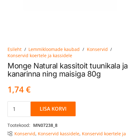
Esileht
/
Lemmikloomade kaubad
/
Konservid
/
Konservid koertele ja kassidele
Monge Natural kassitoit tuunikala ja
kanarinna ning maisiga 80g
1,74
€
Monge
LISA KORVI
Natural
kassitoit
Tootekood:
MN07238_8
tuunikala
Konservid
,
Konservid kassidele
,
Konservid koertele ja
ja