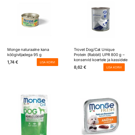
Monge naturaalne kana
Trovet Dog/Cat Unique
köögiviljadega 95 g
Protein (Rabbit) UPR 800 g –
konservid koertele ja kassidele
1,74
€
LISA KORVI
8,62
€
LISA KORVI