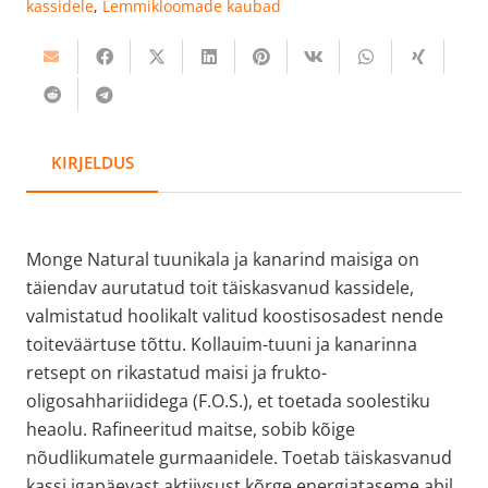
kassidele
,
Lemmikloomade kaubad
kanarinna
ning
maisiga
80g
kogus
KIRJELDUS
Monge Natural tuunikala ja kanarind maisiga on
täiendav aurutatud toit täiskasvanud kassidele,
valmistatud hoolikalt valitud koostisosadest nende
toiteväärtuse tõttu. Kollauim-tuuni ja kanarinna
retsept on rikastatud maisi ja frukto-
oligosahhariididega (F.O.S.), et toetada soolestiku
heaolu. Rafineeritud maitse, sobib kõige
nõudlikumatele gurmaanidele. Toetab täiskasvanud
kassi igapäevast aktiivsust kõrge energiataseme abil.