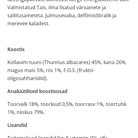
Valmistatud Tais, ilma lisatud värvainete ja
säilitusaineteta. Julmusevaba, delfiinisõbralik ja
merevee kaladest.
Koostis
Kollauim-tuuni (Thunnus albacares) 45%, kana 26%,
magus mais 5%, riis 1%, F.O.S. (frukto-
oligosahhariidid).
Analüütilised koostisosad
Toorvalk 18%, toorkiud 0,5%, toorrasv 1%, toortuhk
1%, niiskus 79%.
Lisandid
Toitainelised lisandid/kg: E-vitamiin (DL-alfa-