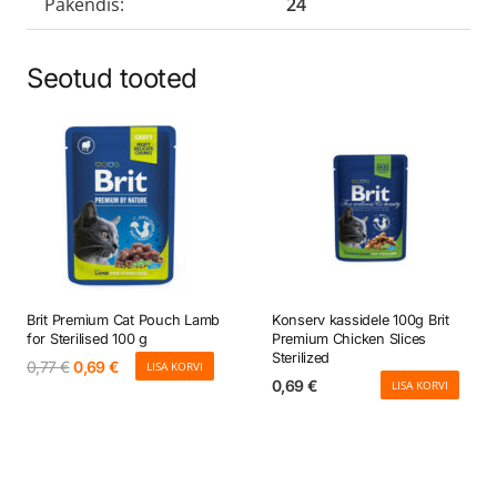
Pakendis:
24
Seotud tooted
Brit Premium Cat Pouch Lamb
Konserv kassidele 100g Brit
for Sterilised 100 g
Premium Chicken Slices
Sterilized
Algne
Current
0,77
€
0,69
€
LISA KORVI
hind
price
0,69
€
LISA KORVI
oli:
is:
0,77 €.
0,69 €.