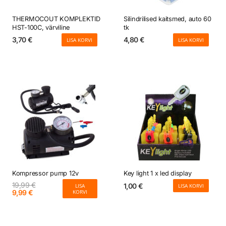
THERMOCOUT KOMPLEKTID
Silindrilised kaitsmed, auto 60
HST-100C, värviline
tk
3,70
€
4,80
€
LISA KORVI
LISA KORVI
Kompressor pump 12v
Key light 1 x led display
19,99
€
1,00
€
LISA
LISA KORVI
Algne
Current
9,99
€
KORVI
hind
price
oli:
is:
19,99 €.
9,99 €.