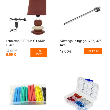
Laualamp, CERAMIC LAMP
Võtmega, hingega. 1/2 “, 375
L6481
mm
14,99
€
12,60
€
LISA
LISA KORVI
Algne
Current
6,99
€
KORVI
hind
price
oli:
is:
14,99 €.
6,99 €.