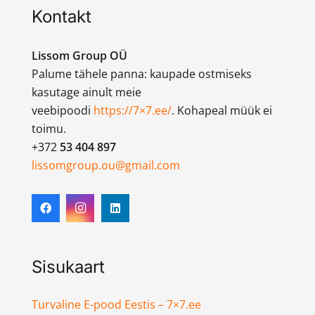
Kontakt
Lissom Group OÜ
Palume tähele panna: kaupade ostmiseks
kasutage ainult meie
veebipoodi
https://7×7.ee/
. Kohapeal müük ei
toimu.
+372
53 404 897
lissomgroup.ou@gmail.com
Sisukaart
Turvaline E-pood Eestis – 7×7.ee