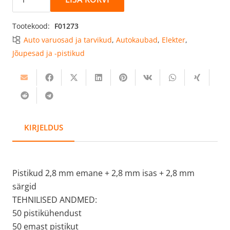
2,8
mm
Tootekood:
F01273
emane
Auto varuosad ja tarvikud
,
Autokaubad
,
Elekter
,
+
Jõupesad ja -pistikud
2,8
mm
isas
+
2,8
mm
KIRJELDUS
särgid.
F01273
kogus
Pistikud 2,8 mm emane + 2,8 mm isas + 2,8 mm
särgid
TEHNILISED ANDMED:
50 pistikühendust
50 emast pistikut