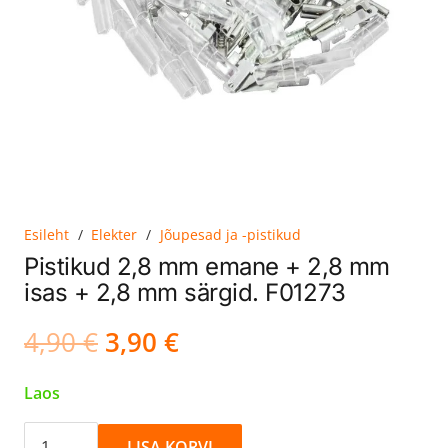
Esileht
/
Elekter
/
Jõupesad ja -pistikud
Pistikud 2,8 mm emane + 2,8 mm
isas + 2,8 mm särgid. F01273
Algne
Current
4,90
€
3,90
€
hind
price
oli:
is:
Laos
4,90 €.
3,90 €.
Pistikud
LISA KORVI