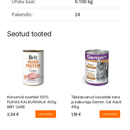
Ühiku kaal:
0.100 kg
Pakendis:
24
Seotud tooted
Konservid koertele 100%
Täiskasvanud kassidele kana
PUHAS KALKUNIVALK 400g
ja kalkuniga Gemon Cat Adult
BRIT CARE
415g
2,54
€
1,19
€
LISA KORVI
LISA KORVI