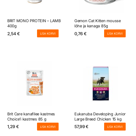
BRIT MONO PROTEIN – LAMB
Gemon Cat Kitten mousse
400g
lõhe ja kanaga 85g
2,54
€
0,76
€
LISA KORVI
LISA KORVI
Brit Care kanafilee kastmes
Eukanuba Developing Junior
Choice’i kastmes 85 g
Large Breed Chicken 15 kg
1,29
€
57,99
€
LISA KORVI
LISA KORVI