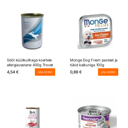
Sööt küülikulihaga koertele
Monge Dog Fresh pasteet ja
allergiavastane 400g Trovet
tükid kalkuniga 100g
4,54
€
0,89
€
LISA KORVI
LISA KORVI