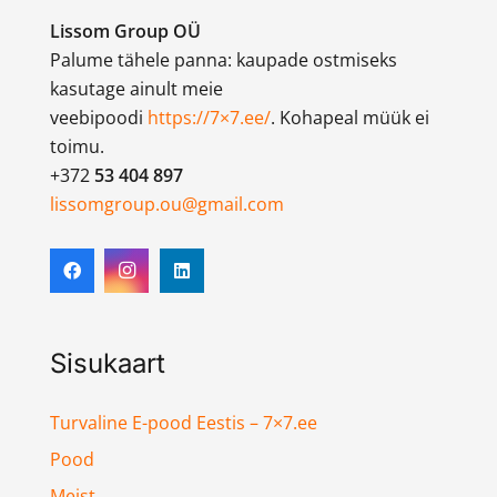
Lissom Group OÜ
Palume tähele panna: kaupade ostmiseks
kasutage ainult meie
veebipoodi
https://7×7.ee/
. Kohapeal müük ei
toimu.
+372
53 404 897
lissomgroup.ou@gmail.com
Sisukaart
Turvaline E-pood Eestis – 7×7.ee
Pood
Meist