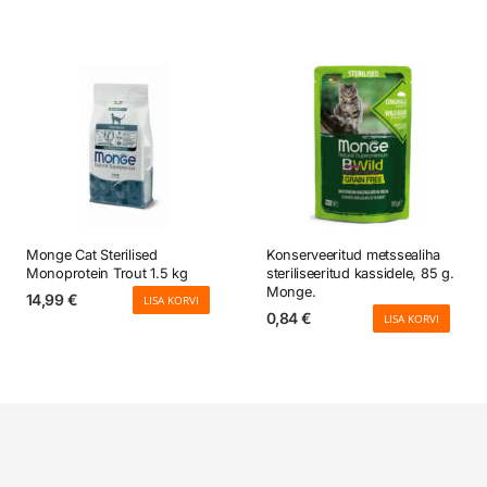
Monge Cat Sterilised
Konserveeritud metssealiha
Monoprotein Trout 1.5 kg
steriliseeritud kassidele, 85 g.
Monge.
14,99
€
LISA KORVI
0,84
€
LISA KORVI