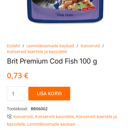
Esileht
/
Lemmikloomade kaubad
/
Konservid
/
Konservid koertele ja kassidele
Brit Premium Cod Fish 100 g
0,73
€
Brit
LISA KORVI
Premium
Cod
Tootekood:
BR06002
Fish
Konservid
,
Konservid kassidele
,
Konservid koertele ja
100
kassidele
,
Lemmikloomade kaubad
g