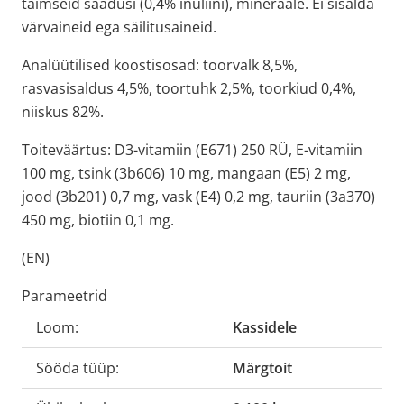
taimseid saadusi (0,4% inuliini), mineraale. Ei sisalda
värvaineid ega säilitusaineid.
Analüütilised koostisosad: toorvalk 8,5%,
rasvasisaldus 4,5%, toortuhk 2,5%, toorkiud 0,4%,
niiskus 82%.
Toiteväärtus: D3-vitamiin (E671) 250 RÜ, E-vitamiin
100 mg, tsink (3b606) 10 mg, mangaan (E5) 2 mg,
jood (3b201) 0,7 mg, vask (E4) 0,2 mg, tauriin (3a370)
450 mg, biotiin 0,1 mg.
(EN)
Parameetrid
Loom:
Kassidele
Sööda tüüp:
Märgtoit