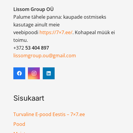
Lissom Group OÜ
Palume tähele panna: kaupade ostmiseks
kasutage ainult meie
veebipoodi
https://7×7.ee/
. Kohapeal müük ei
toimu.
+372
53 404 897
lissomgroup.ou@gmail.com
Sisukaart
Turvaline E-pood Eestis – 7×7.ee
Pood