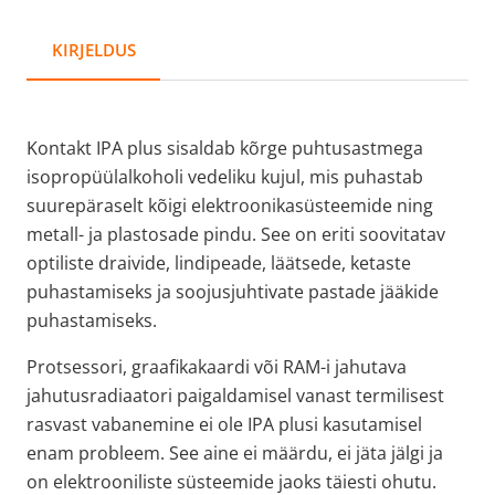
KIRJELDUS
Kontakt IPA plus sisaldab kõrge puhtusastmega
isopropüülalkoholi vedeliku kujul, mis puhastab
suurepäraselt kõigi elektroonikasüsteemide ning
metall- ja plastosade pindu. See on eriti soovitatav
optiliste draivide, lindipeade, läätsede, ketaste
puhastamiseks ja soojusjuhtivate pastade jääkide
puhastamiseks.
Protsessori, graafikakaardi või RAM-i jahutava
jahutusradiaatori paigaldamisel vanast termilisest
rasvast vabanemine ei ole IPA plusi kasutamisel
enam probleem. See aine ei määrdu, ei jäta jälgi ja
on elektrooniliste süsteemide jaoks täiesti ohutu.