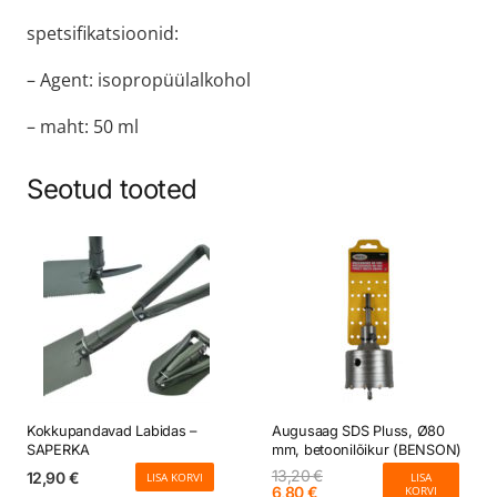
spetsifikatsioonid:
– Agent: isopropüülalkohol
– maht: 50 ml
Seotud tooted
Kokkupandavad Labidas –
Augusaag SDS Pluss, Ø80
SAPERKA
mm, betoonilõikur (BENSON)
13,20
€
12,90
€
LISA KORVI
LISA
Algne
Current
6,80
€
KORVI