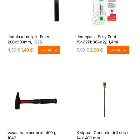
Joonlaud nurgik, Ruler,
Jootepasta Easy Print
200x300mm, 1036
/Sn62Pb36Ag2/. 1,4ml
Algne
Current
Algne
Current
4,50
€
1,40
€
5,99
€
2,90
€
LISA KORVI
LISA KORVI
hind
price
hind
price
oli:
is:
oli:
is:
4,50 €.
1,40 €.
5,99 €.
2,90 €.
Vasar, hammer profi 400 g,
Kivipuur, Concrete drill sds+
1047
14 x 400 mm