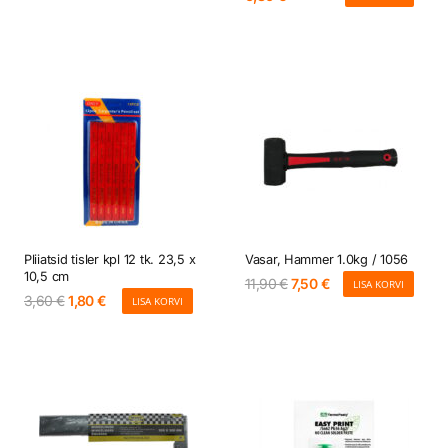
hind
price
oli:
is:
13,20 €.
6,80 €.
Pliiatsid tisler kpl 12 tk. 23,5 x
Vasar, Hammer 1.0kg / 1056
10,5 cm
Algne
Current
11,90
€
7,50
€
LISA KORVI
hind
price
Algne
Current
3,60
€
1,80
€
LISA KORVI
oli:
is:
hind
price
11,90 €.
7,50 €.
oli:
is:
3,60 €.
1,80 €.