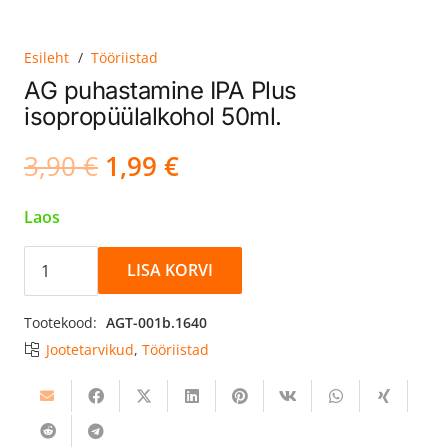
Esileht
/
Tööriistad
AG puhastamine IPA Plus
isopropüülalkohol 50ml.
Algne
Current
3,90
€
1,99
€
hind
price
oli:
is:
Laos
3,90 €.
1,99 €.
AG
LISA KORVI
puhastamine
IPA
Tootekood:
AGT-001b.1640
Plus
Jootetarvikud
,
Tööriistad
isopropüülalkohol
50ml.
kogus