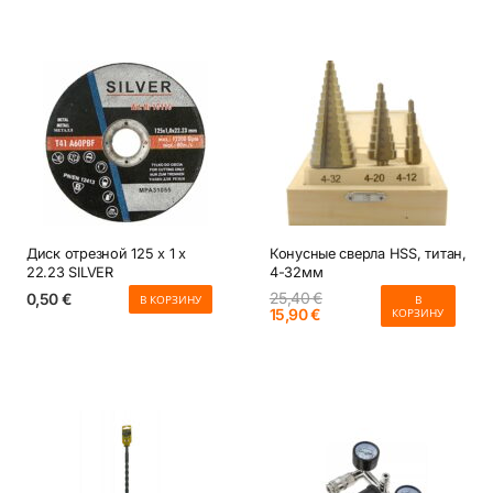
7,40 €.
2,40 €.
Диск отрезной 125 x 1 x
Конусные сверла HSS, титан,
22.23 SILVER
4-32мм
25,40
€
0,50
€
В КОРЗИНУ
В
Первоначальная
Текущая
15,90
€
КОРЗИНУ
цена
цена:
составляла
15,90 €.
25,40 €.