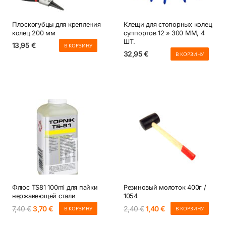
Плоскогубцы для крепления
Клещи для стопорных колец
колец 200 мм
суппортов 12 » 300 ММ, 4
ШТ.
13,95
€
В КОРЗИНУ
32,95
€
В КОРЗИНУ
Флюс TS81 100ml для пайки
Резиновый молоток 400г /
нержавеющей стали
1054
Первоначальная
Текущая
Первоначальная
Текущая
7,40
€
3,70
€
2,40
€
1,40
€
В КОРЗИНУ
В КОРЗИНУ
цена
цена:
цена
цена:
составляла
3,70 €.
составляла
1,40 €.