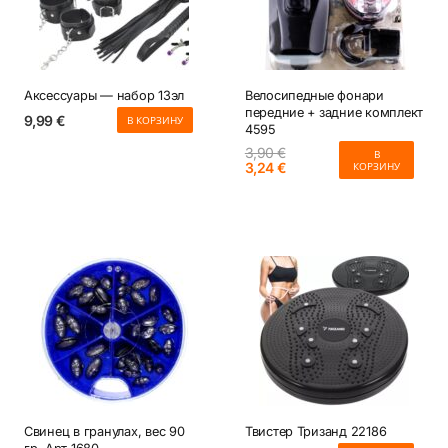
Аксессуары — набор 13эл
Велосипедные фонари
передние + задние комплект
9,99
€
В КОРЗИНУ
4595
3,90
€
В
Первоначальная
Текущая
3,24
€
КОРЗИНУ
цена
цена:
составляла
3,24 €.
3,90 €.
Свинец в гранулах, вес 90
Твистер Тризанд 22186