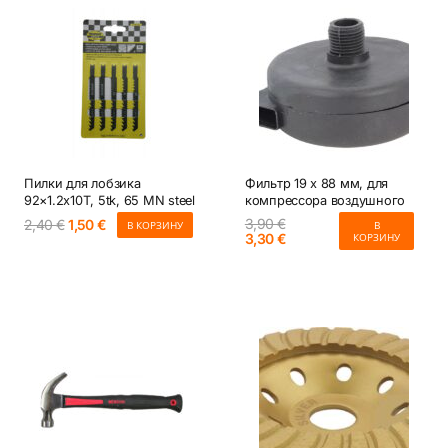
Пилки для лобзика
Фильтр 19 x 88 мм, для
92×1.2x10T, 5tk, 65 MN steel
компрессора воздушного
3,90
€
Первоначальная
Текущая
2,40
€
1,50
€
В КОРЗИНУ
В
Первоначальная
Текущая
3,30
€
КОРЗИНУ
цена
цена:
цена
цена:
составляла
1,50 €.
составляла
3,30 €.
2,40 €.
3,90 €.