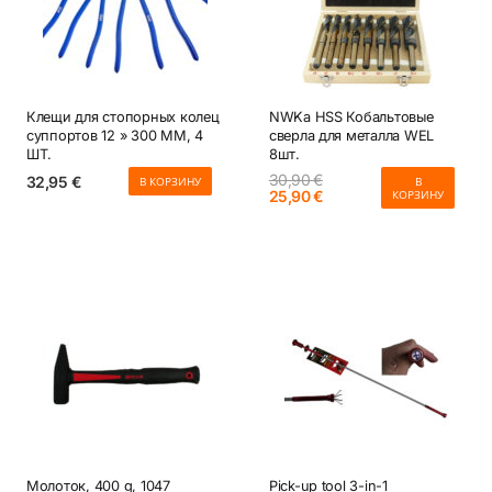
Клещи для стопорных колец
NWKa HSS Кобальтовые
суппортов 12 » 300 ММ, 4
сверла для металла WEL
ШТ.
8шт.
30,90
€
32,95
€
В КОРЗИНУ
В
Первоначальная
Текущая
25,90
€
КОРЗИНУ
цена
цена:
составляла
25,90 €.
30,90 €.
Молоток, 400 g, 1047
Pick-up tool 3-in-1