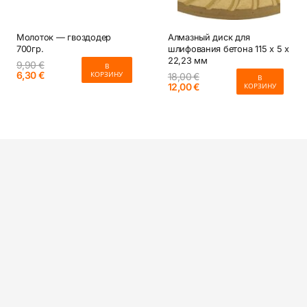
Молоток — гвоздодер
Алмазный диск для
700гр.
шлифования бетона 115 x 5 x
22,23 мм
9,90
€
В
Первоначальная
Текущая
6,30
€
КОРЗИНУ
18,00
€
В
цена
цена:
Первоначальная
Текущая
12,00
€
КОРЗИНУ
составляла
6,30 €.
цена
цена:
9,90 €.
составляла
12,00 €.
18,00 €.