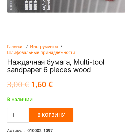
Главная
/
Инструменты
/
Шлифовальные принадлежности
Наждачная бумага, Multi-tool
sandpaper 6 pieces wood
Первоначальная
Текущая
3,00
€
1,60
€
цена
цена:
составляла
1,60 €.
В наличии
3,00 €.
Количество
В КОРЗИНУ
товара
Наждачная
Артикул:
010002_1097